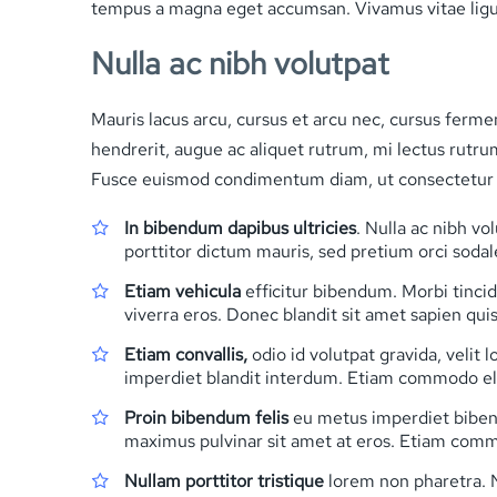
tempus a magna eget accumsan. Vivamus vitae ligula
Nulla ac nibh volutpat
Mauris lacus arcu, cursus et arcu nec, cursus ferm
hendrerit, augue ac aliquet rutrum, mi lectus rutru
Fusce euismod condimentum diam, ut consectetur n
In bibendum dapibus ultricies
. Nulla ac nibh v
porttitor dictum mauris, sed pretium orci sodale
Etiam vehicula
efficitur bibendum. Morbi tincid
viverra eros. Donec blandit sit amet sapien quis 
Etiam convallis,
odio id volutpat gravida, veli
imperdiet blandit interdum. Etiam commodo elit v
Proin bibendum felis
eu metus imperdiet bibendu
maximus pulvinar sit amet at eros. Etiam commodo
Nullam porttitor tristique
lorem non pharetra. N