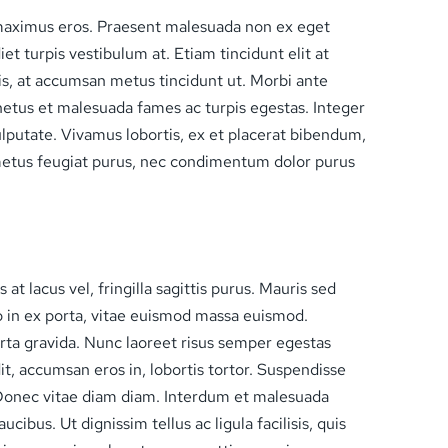
 maximus eros. Praesent malesuada non ex eget
t turpis vestibulum at. Etiam tincidunt elit at
is, at accumsan metus tincidunt ut. Morbi ante
netus et malesuada fames ac turpis egestas. Integer
 vulputate. Vivamus lobortis, ex et placerat bibendum,
en metus feugiat purus, nec condimentum dolor purus
at lacus vel, fringilla sagittis purus. Mauris sed
o in ex porta, vitae euismod massa euismod.
rta gravida. Nunc laoreet risus semper egestas
it, accumsan eros in, lobortis tortor. Suspendisse
 Donec vitae diam diam. Interdum et malesuada
cibus. Ut dignissim tellus ac ligula facilisis, quis