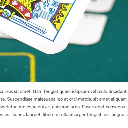
s cursus sit amet. Nam feugiat quam id ipsum vehicula tincidunt
 ante. Suspendisse malesuada leo at orci mattis, sit amet aliqua
sectetur, molestie dui ac, euismod urna. Fusce eget consequat 
as. Donec laoreet, libero et ullamcorper feugiat, nisl augue cons