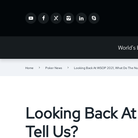
World’s
Home
Poker News
Looking Back At WSOP 2021, What Do The Nu
Looking Back A
Tell Us?