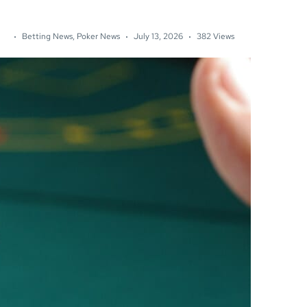
Betting News
,
Poker News
July 13, 2026
382 Views