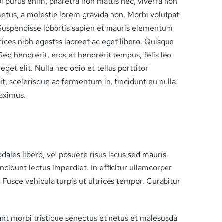
purus enim, pharetra non mattis nec, viverra non
tus, a molestie lorem gravida non. Morbi volutpat
. Suspendisse lobortis sapien et mauris elementum
ices nibh egestas laoreet ac eget libero. Quisque
ed hendrerit, eros et hendrerit tempus, felis leo
get elit. Nulla nec odio et tellus porttitor
it, scelerisque ac fermentum in, tincidunt eu nulla.
aximus.
dales libero, vel posuere risus lacus sed mauris.
incidunt lectus imperdiet. In efficitur ullamcorper
a. Fusce vehicula turpis ut ultrices tempor. Curabitur
ant morbi tristique senectus et netus et malesuada