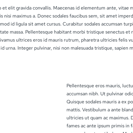
o et elit gravida convallis. Maecenas id elementum ante, vitae
s nisi maximus a. Donec sodales faucibus sem, sit amet imperdie
smod id ligula sit amet cursus. Curabitur sodales accumsan turp
tate massa. Pellentesque habitant morbi tristique senectus et 
. Vivamus ultrices eros id mauris rutrum, pharetra ultricies felis
la id urna. Integer pulvinar, nisi non malesuada tristique, sapi
Pellentesque eros mauris, luctus 
accumsan nibh. Ut pulvinar odi
Quisque sodales mauris a ex po
mattis. Vestibulum a ante bland
ultricies ut quam ac maximus.
fames ac ante ipsum primis in fau