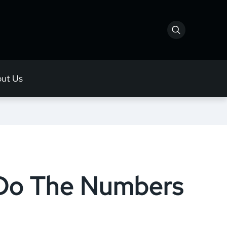
ut Us
 Do The Numbers