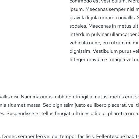
commodo est vestibulum. Morbi 
ipsum. Maecenas semper nisl me
gravida ligula ornare convallis
sodales. Maecenas in metus ultr
interdum pulvinar ullamcorper.S
vehicula nunc, eu rutrum mi mi e
dignissim. Vestibulum purus vel
Integer gravida et magna vel m
lis nisi. Nam maximus, nibh non fringilla mattis, metus erat so
nia sit amet massa. Sed dignissim justo eu libero placerat, vel t
es. Suspendisse et tellus feugiat, ultrices odio id, pharetra urn
. Donec semper leo vel dui tempor facilisis. Pellentesque habit