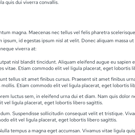
 quis dui viverra convallis.
entum magna. Maecenas nec tellus vel felis pharetra scelerisque
m ipsum, id egestas ipsum nisl at velit. Donec aliquam massa u
eque viverra at:
olutpat nisl blandit tincidunt. Aliquam eleifend augue eu sapien
s vitae. Etiam commodo elit vel ligula placerat, eget lobortis lib
unt tellus sit amet finibus cursus. Praesent sit amet finibus urn
mollis. Etiam commodo elit vel ligula placerat, eget lobortis lib
t lorem luctus sem, in eleifend urna dui et diam. Nam quis dolo
el ligula placerat, eget lobortis libero sagittis.
m. Suspendisse sollicitudin consequat velit et tristique. Vivam
 elit vel ligula placerat, eget lobortis libero sagittis.
ulla tempus a magna eget accumsan. Vivamus vitae ligula quis d