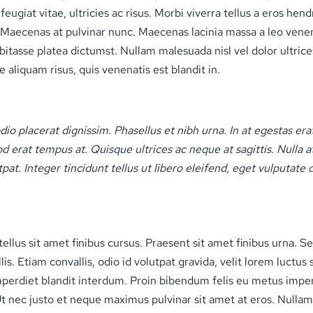
ugiat vitae, ultricies ac risus. Morbi viverra tellus a eros hend
Maecenas at pulvinar nunc. Maecenas lacinia massa a leo venena
asse platea dictumst. Nullam malesuada nisl vel dolor ultrices
 aliquam risus, quis venenatis est blandit in.
io placerat dignissim. Phasellus et nibh urna. In at egestas erat
d erat tempus at. Quisque ultrices ac neque at sagittis. Nulla 
tpat. Integer tincidunt tellus ut libero eleifend, eget vulputate du
ellus sit amet finibus cursus. Praesent sit amet finibus urna. Se
is. Etiam convallis, odio id volutpat gravida, velit lorem luctu
erdiet blandit interdum. Proin bibendum felis eu metus imper
. Ut nec justo et neque maximus pulvinar sit amet at eros. Nullam