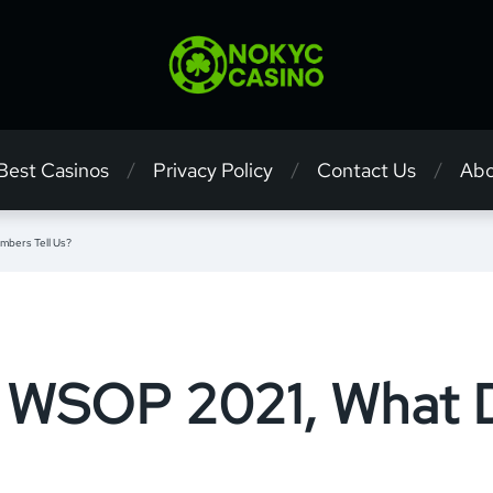
 Best Casinos
Privacy Policy
Contact Us
Abo
mbers Tell Us?
t WSOP 2021, What