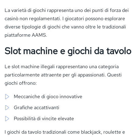
La varietà di giochi rappresenta uno dei punti di forza dei
casinò non regolamentati. I giocatori possono esplorare
diverse tipologie di giochi che vanno oltre le tradizionali
piattaforme AAMS.
Slot machine e giochi da tavolo
Le slot machine illegali rappresentano una categoria
particolarmente attraente per gli appassionati. Questi
giochi offrono:
Meccaniche di gioco innovative
Grafiche accattivanti
Possibilità di vincite elevate
I giochi da tavolo tradizionali come blackjack, roulette e