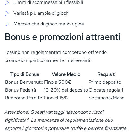
Limiti di scommessa più flessibili
Varietà più ampia di giochi
Meccaniche di gioco meno rigide
Bonus e promozioni attraenti
I casinò non regolamentati competono offrendo
promozioni particolarmente interessanti:
Tipo di Bonus
Valore Medio
Requisiti
Bonus Benvenuto
Fino a 500€
Primo deposito
Bonus Fedeltà
10-20% del deposito
Giocate regolari
Rimborso Perdite
Fino al 15%
Settimana/Mese
Attenzione: Questi vantaggi nascondono rischi
significativi. La mancanza di regolamentazione può
esporre i giocatori a potenziali truffe e perdite finanziarie.