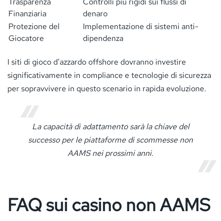
Trasparenza
Controlli più rigidi sui flussi di
Finanziaria
denaro
Protezione del
Implementazione di sistemi anti-
Giocatore
dipendenza
I siti di gioco d’azzardo offshore dovranno investire
significativamente in compliance e tecnologie di sicurezza
per sopravvivere in questo scenario in rapida evoluzione.
La capacità di adattamento sarà la chiave del
successo per le piattaforme di scommesse non
AAMS nei prossimi anni.
FAQ sui casino non AAMS