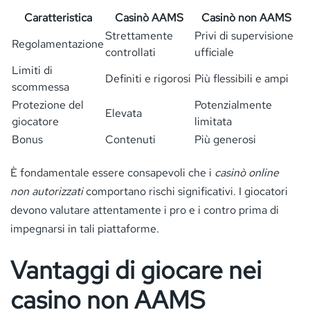
Caratteristica
Casinò AAMS
Casinò non AAMS
Strettamente
Privi di supervisione
Regolamentazione
controllati
ufficiale
Limiti di
Definiti e rigorosi
Più flessibili e ampi
scommessa
Protezione del
Potenzialmente
Elevata
giocatore
limitata
Bonus
Contenuti
Più generosi
È fondamentale essere consapevoli che i
casinò online
non autorizzati
comportano rischi significativi. I giocatori
devono valutare attentamente i pro e i contro prima di
impegnarsi in tali piattaforme.
Vantaggi di giocare nei
casino non AAMS