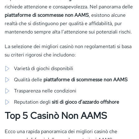
richiede attenzione e consapevolezza. Nel panorama delle
piattaforme di scommesse non AAMS
, esistono alcune
realtà che si distinguono per qualità e affidabilità, pur
mantenendo sempre alta l’attenzione sui potenziali rischi.
La selezione dei migliori casinò non regolamentati si basa
su criteri rigorosi che includono:
Varietà di giochi disponibili
Qualità delle
piattaforme di scommesse non AAMS
Trasparenza nelle condizioni
Reputation degli
siti di gioco d’azzardo offshore
Top 5 Casinò Non AAMS
Ecco una rapida panoramica dei migliori casinò che