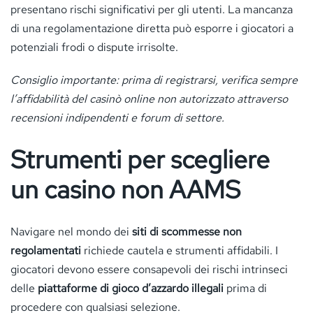
presentano rischi significativi per gli utenti. La mancanza
di una regolamentazione diretta può esporre i giocatori a
potenziali frodi o dispute irrisolte.
Consiglio importante: prima di registrarsi, verifica sempre
l’affidabilità del casinò online non autorizzato attraverso
recensioni indipendenti e forum di settore.
Strumenti per scegliere
un casino non AAMS
Navigare nel mondo dei
siti di scommesse non
regolamentati
richiede cautela e strumenti affidabili. I
giocatori devono essere consapevoli dei rischi intrinseci
delle
piattaforme di gioco d’azzardo illegali
prima di
procedere con qualsiasi selezione.