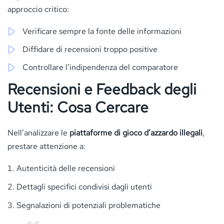
approccio critico:
Verificare sempre la fonte delle informazioni
Diffidare di recensioni troppo positive
Controllare l’indipendenza del comparatore
Recensioni e Feedback degli
Utenti: Cosa Cercare
Nell’analizzare le
piattaforme di gioco d’azzardo illegali
,
prestare attenzione a:
Autenticità delle recensioni
Dettagli specifici condivisi dagli utenti
Segnalazioni di potenziali problematiche