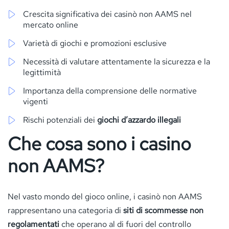
Crescita significativa dei casinò non AAMS nel
mercato online
Varietà di giochi e promozioni esclusive
Necessità di valutare attentamente la sicurezza e la
legittimità
Importanza della comprensione delle normative
vigenti
Rischi potenziali dei
giochi d’azzardo illegali
Che cosa sono i casino
non AAMS?
Nel vasto mondo del gioco online, i casinò non AAMS
rappresentano una categoria di
siti di scommesse non
regolamentati
che operano al di fuori del controllo