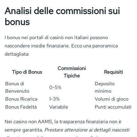
Analisi delle commissioni sui
bonus
I bonus nei portali di casinò non italiani possono
nascondere insidie finanziarie. Ecco una panoramica
dettagliata:
Commissioni
Tipo di Bonus
Requisiti
Tipiche
Bonus di
Deposito
0-5%
Benvenuto
minimo
Bonus Ricarica
1-3%
Volumi di gioco
Bonus Fedeltà
Variabile
Punti accumulati
Nei casino non AAMS, la trasparenza finanziaria non è
sempre garantita.
Prestare attenzione ai dettagli nascosti