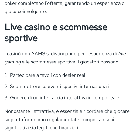
poker completano l’offerta, garantendo un’esperienza di
gioco coinvolgente.
Live casino e scommesse
sportive
I casinò non AAMS si distinguono per l’esperienza di
live
gaming
e le scommesse sportive. I giocatori possono:
Partecipare a tavoli con dealer reali
Scommettere su eventi sportivi internazionali
Godere di un’interfaccia interattiva in tempo reale
Nonostante l’attrattiva, è essenziale ricordare che giocare
su piattaforme non regolamentate comporta rischi
significativi sia legali che finanziari.