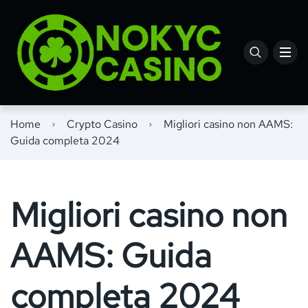
Home
Crypto Casino
Migliori casino non AAMS:
Guida completa 2024
Migliori casino non
AAMS: Guida
completa 2024