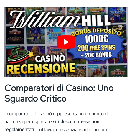
Comparatori di Casino: Uno
Sguardo Critico
I comparatori di casinò rappresentano un punto di
partenza per esplorare
siti di scommesse non
regolamentati
. Tuttavia, è essenziale adottare un