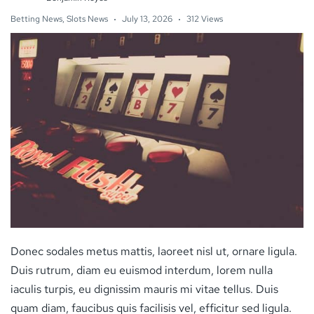
Betting News
,
Slots News
July 13, 2026
312 Views
Donec sodales metus mattis, laoreet nisl ut, ornare ligula.
Duis rutrum, diam eu euismod interdum, lorem nulla
iaculis turpis, eu dignissim mauris mi vitae tellus. Duis
quam diam, faucibus quis facilisis vel, efficitur sed ligula.